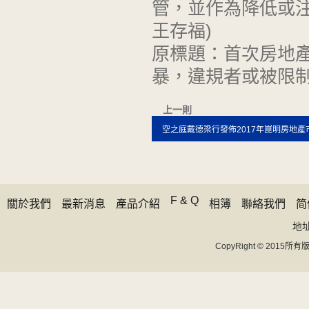
管，並作為降低或注
王存福)
原標題：首次房地產
暴，違規者或被限
上一則
空之庭戴德梁行發佈2017年崑明房地產
F & Q
關於我們
最新消息
產品介紹
相簿
聯絡我們
简
地址 
CopyRight © 20