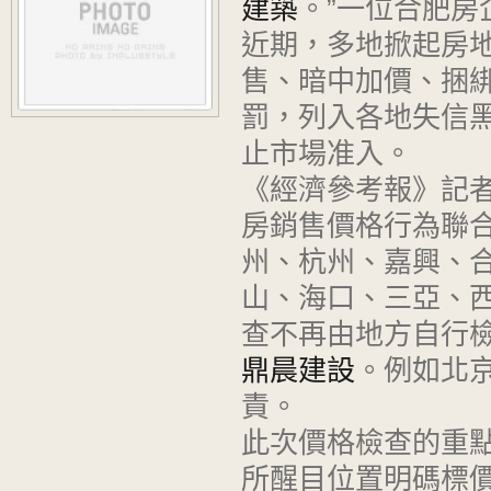
建築
。”一位合肥房
近期，多地掀起房
售、暗中加價、捆
罰，列入各地失信
止市場准入。
《經濟參考報》記
房銷售價格行為聯
州、杭州、嘉興、
山、海口、三亞、
查不再由地方自行
鼎晨建設
。例如北
責。
此次價格檢查的重
所醒目位置明碼標